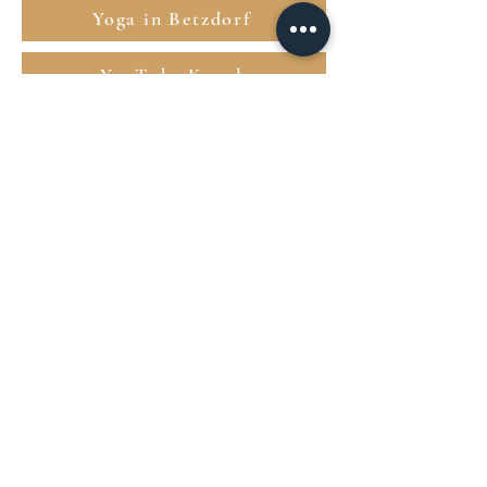
Yoga in Betzdorf
YouTube Kanal
Impressum
Impressum
AGB
Datenschutz
© 2025 by Yoga mit Jenny.